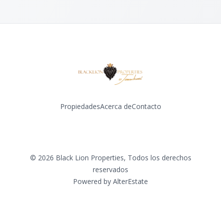
Propiedades
Acerca de
Contacto
Facebook
Instagram
©
2026
Black Lion Properties
,
Todos los derechos
reservados
Powered by
AlterEstate