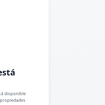
está
tá disponible
 propiedades