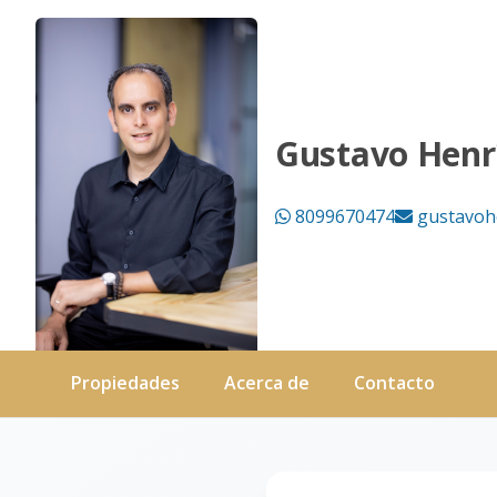
Página no encontrada - Black Lion Properties
Gustavo Henr
8099670474
gustavoh
Propiedades
Acerca de
Contacto