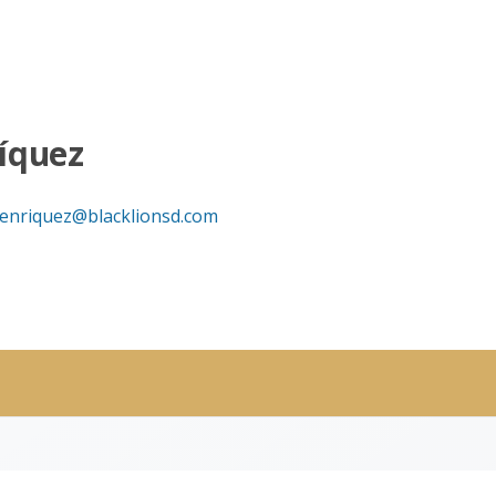
íquez
enriquez@blacklionsd.com