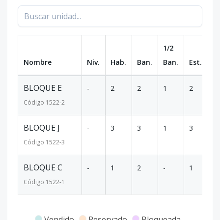
1/2
Nombre
Niv.
Hab.
Ban.
Ban.
Est.
m
BLOQUE E
-
2
2
1
2
1
Código
1522
-2
BLOQUE J
-
3
3
1
3
1
Código
1522
-3
BLOQUE C
-
1
2
-
1
6
Código
1522
-1
Vendido
Reservado
Bloqueada