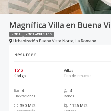
Magnífica Villa en Buena V
VENTA
VENTA AMUEBLADO
Urbanización Buena Vista Norte
,
La Romana
Resumen
1612
Villas
Código
Tipo de inmueble
4
4
Habitaciones
Baños
350
Mt2
1126
Mt2
Construcción
Terreno