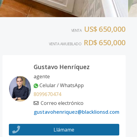
US$ 650,000
VENTA
RD$ 650,000
VENTA AMUEBLADO
Gustavo Henríquez
agente
Celular / WhatsApp
8099670474
Correo electrónico
gustavohenriquez@blacklionsd.com
Llámame