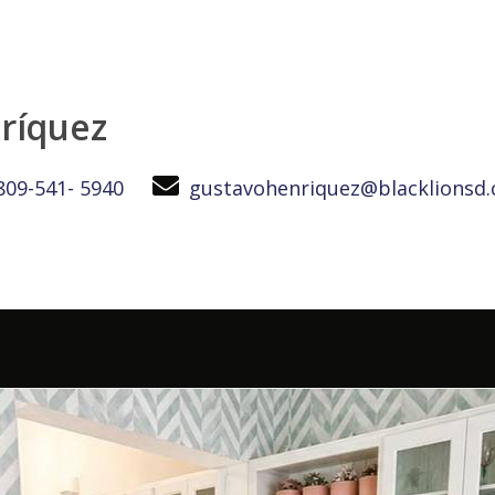
ríquez
809-541- 5940
gustavohenriquez@blacklionsd