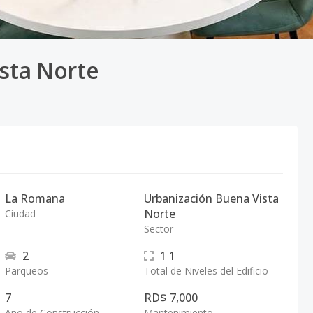
ista Norte
La Romana
Urbanización Buena Vista
Norte
Ciudad
Sector
2
1
1
Parqueos
Total de Niveles del Edificio
7
RD$ 7,000
Año de Construcción
Mantenimiento