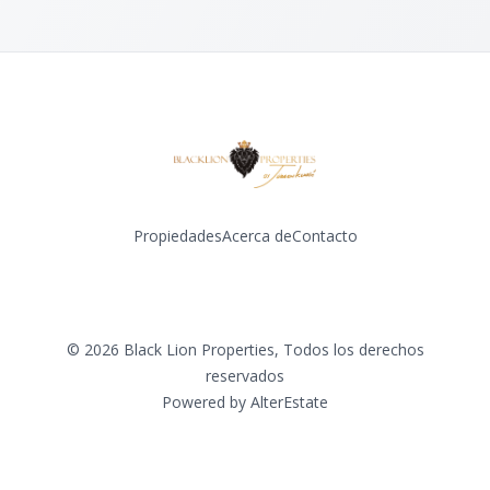
Propiedades
Acerca de
Contacto
Facebook
Instagram
©
2026
Black Lion Properties
,
Todos los derechos
reservados
Powered by
AlterEstate