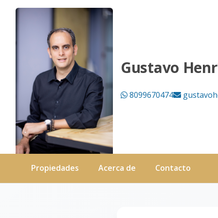
Página no encontrada - Black Lion Properties
Gustavo Henr
8099670474
gustavoh
Propiedades
Acerca de
Contacto