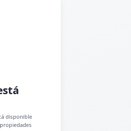
está
tá disponible
 propiedades