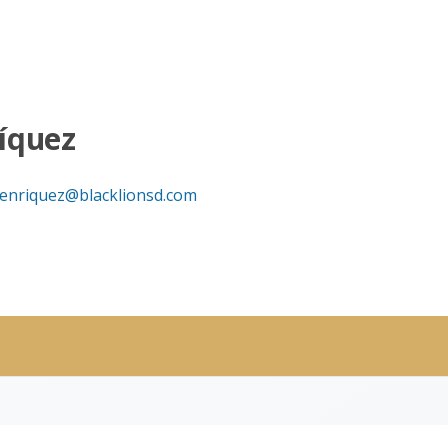
íquez
enriquez@blacklionsd.com