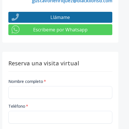
gustavohenriquez@blacklionsd.com
Llámame
Escribeme por Whatsapp
Reserva una visita virtual
Nombre completo
*
Teléfono
*