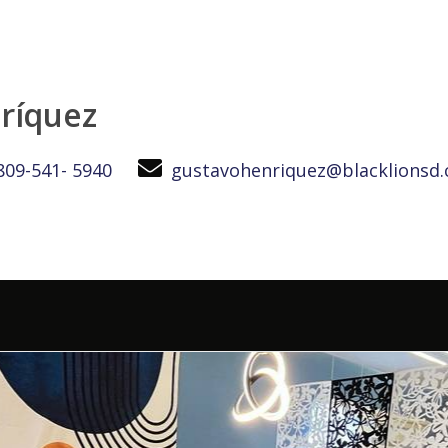
 residencial cerrado con seguridad 24/7, en venta por RD$11
ríquez
809-541- 5940
gustavohenriquez@blacklionsd