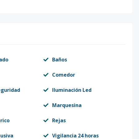
vado
Baños
Comedor
eguridad
Iluminación Led
Marquesina
rico
Rejas
lusiva
Vigilancia 24 horas