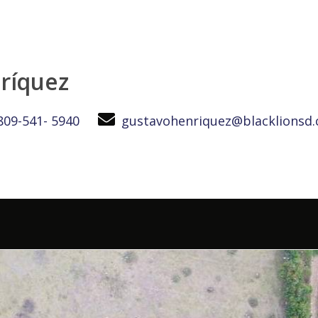
erties
ríquez
809-541- 5940
gustavohenriquez@blacklionsd