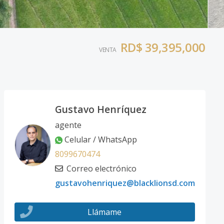
RD$ 39,395,000
VENTA
Gustavo Henríquez
agente
Celular / WhatsApp
8099670474
Correo electrónico
gustavohenriquez@blacklionsd.com
Llámame