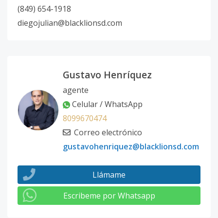
(849) 654-1918
diegojulian@blacklionsd.com
Gustavo Henríquez
agente
Celular / WhatsApp
8099670474
Correo electrónico
gustavohenriquez@blacklionsd.com
Llámame
Escribeme por Whatsapp